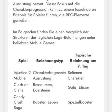
Ausrüstung betont. Dieser Fokus auf die
Charakterprogression kann zu einem fesselnderen
Erlebnis für Spieler führen, die RPG-Elemente
genießen.
Im Folgenden finden Sie einen Vergleich der
Strukturen der täglichen Login-Belohnungen unter
beliebten Mobile Games:
Typische
Spiel
Belohnungstyp
Belohnung am
7. Tag
Injustice 2
Charakterfragmente,
Seltenen
Mobile
Ausrüstung
Charakter
Clash of
Ressourcen,
Gold, Elixier
Clans
Edelsteine
Candy
Crush
Booster, Leben
Spezialbooster
Saga