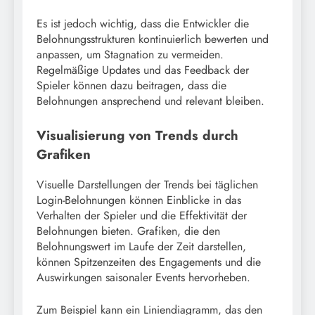
Es ist jedoch wichtig, dass die Entwickler die
Belohnungsstrukturen kontinuierlich bewerten und
anpassen, um Stagnation zu vermeiden.
Regelmäßige Updates und das Feedback der
Spieler können dazu beitragen, dass die
Belohnungen ansprechend und relevant bleiben.
Visualisierung von Trends durch
Grafiken
Visuelle Darstellungen der Trends bei täglichen
Login-Belohnungen können Einblicke in das
Verhalten der Spieler und die Effektivität der
Belohnungen bieten. Grafiken, die den
Belohnungswert im Laufe der Zeit darstellen,
können Spitzenzeiten des Engagements und die
Auswirkungen saisonaler Events hervorheben.
Zum Beispiel kann ein Liniendiagramm, das den