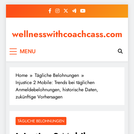
Skip
to
content
wellnesswithcoachcass.com
MENU
Home
Tägliche Belohnungen
Injustice 2 Mobile: Trends bei täglichen
Anmeldebelohnungen, historische Daten,
zukünftige Vorhersagen
TÄGLICHE BELOHNUNGEN