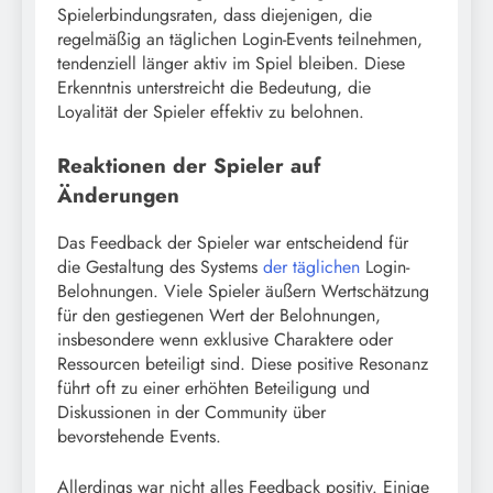
Spielerbindungsraten, dass diejenigen, die
regelmäßig an täglichen Login-Events teilnehmen,
tendenziell länger aktiv im Spiel bleiben. Diese
Erkenntnis unterstreicht die Bedeutung, die
Loyalität der Spieler effektiv zu belohnen.
Reaktionen der Spieler auf
Änderungen
Das Feedback der Spieler war entscheidend für
die Gestaltung des Systems
der täglichen
Login-
Belohnungen. Viele Spieler äußern Wertschätzung
für den gestiegenen Wert der Belohnungen,
insbesondere wenn exklusive Charaktere oder
Ressourcen beteiligt sind. Diese positive Resonanz
führt oft zu einer erhöhten Beteiligung und
Diskussionen in der Community über
bevorstehende Events.
Allerdings war nicht alles Feedback positiv. Einige