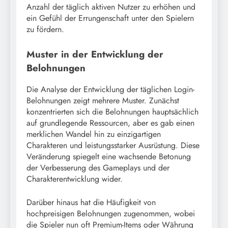
Anzahl der täglich aktiven Nutzer zu erhöhen und
ein Gefühl der Errungenschaft unter den Spielern
zu fördern.
Muster in der Entwicklung der
Belohnungen
Die Analyse der Entwicklung der täglichen Login-
Belohnungen zeigt mehrere Muster. Zunächst
konzentrierten sich die Belohnungen hauptsächlich
auf grundlegende Ressourcen, aber es gab einen
merklichen Wandel hin zu einzigartigen
Charakteren und leistungsstarker Ausrüstung. Diese
Veränderung spiegelt eine wachsende Betonung
der Verbesserung des Gameplays und der
Charakterentwicklung wider.
Darüber hinaus hat die Häufigkeit von
hochpreisigen Belohnungen zugenommen, wobei
die Spieler nun oft Premium-Items oder Währung