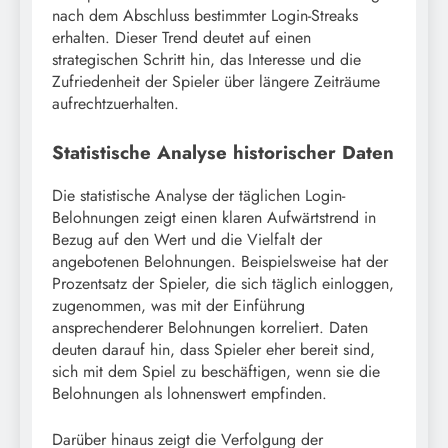
nach dem Abschluss bestimmter Login-Streaks
erhalten. Dieser Trend deutet auf einen
strategischen Schritt hin, das Interesse und die
Zufriedenheit der Spieler über längere Zeiträume
aufrechtzuerhalten.
Statistische Analyse historischer Daten
Die statistische Analyse der täglichen Login-
Belohnungen zeigt einen klaren Aufwärtstrend in
Bezug auf den Wert und die Vielfalt der
angebotenen Belohnungen. Beispielsweise hat der
Prozentsatz der Spieler, die sich täglich einloggen,
zugenommen, was mit der Einführung
ansprechenderer Belohnungen korreliert. Daten
deuten darauf hin, dass Spieler eher bereit sind,
sich mit dem Spiel zu beschäftigen, wenn sie die
Belohnungen als lohnenswert empfinden.
Darüber hinaus zeigt die Verfolgung der