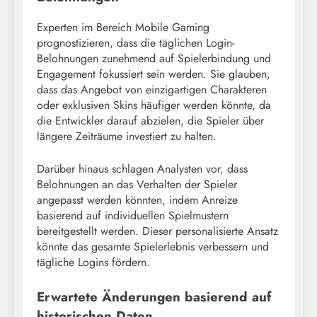
Experten im Bereich Mobile Gaming
prognostizieren, dass die täglichen Login-
Belohnungen zunehmend auf Spielerbindung und
Engagement fokussiert sein werden. Sie glauben,
dass das Angebot von einzigartigen Charakteren
oder exklusiven Skins häufiger werden könnte, da
die Entwickler darauf abzielen, die Spieler über
längere Zeiträume investiert zu halten.
Darüber hinaus schlagen Analysten vor, dass
Belohnungen an das Verhalten der Spieler
angepasst werden könnten, indem Anreize
basierend auf individuellen Spielmustern
bereitgestellt werden. Dieser personalisierte Ansatz
könnte das gesamte Spielerlebnis verbessern und
tägliche Logins fördern.
Erwartete Änderungen basierend auf
historischen Daten