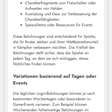
Charakterfragmente zum Freischalten oder
Aufwerten von Helden
Ausrüstung und Gear zur Verbesserung der
Charakterfähigkeiten
Spezialitems oder Ressourcen für Events
Diese Belohnungen sind entscheidend für Spieler,
die ihr Roster stärken und ihren Wettbewerbsvorteil
in Kämpfen verbessern möchten. Die Vielfalt der
Belohnungen stellt sicher, dass die Spieler an
jedem Tag, an dem sie sich einloggen, etwas
Nützliches finden können.
Variationen basierend auf Tagen oder
Events
Die täglichen Login-Belohnungen können je nach
bestimmten Wochentagen oder besonderen In-
Game-Events variieren. Zum Beispiel können
Wochenenden höherwertige Belohnungen im