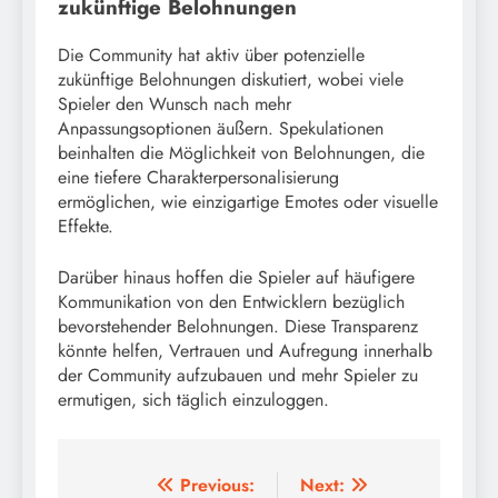
zukünftige Belohnungen
Die Community hat aktiv über potenzielle
zukünftige Belohnungen diskutiert, wobei viele
Spieler den Wunsch nach mehr
Anpassungsoptionen äußern. Spekulationen
beinhalten die Möglichkeit von Belohnungen, die
eine tiefere Charakterpersonalisierung
ermöglichen, wie einzigartige Emotes oder visuelle
Effekte.
Darüber hinaus hoffen die Spieler auf häufigere
Kommunikation von den Entwicklern bezüglich
bevorstehender Belohnungen. Diese Transparenz
könnte helfen, Vertrauen und Aufregung innerhalb
der Community aufzubauen und mehr Spieler zu
ermutigen, sich täglich einzuloggen.
Post
Previous:
Next: