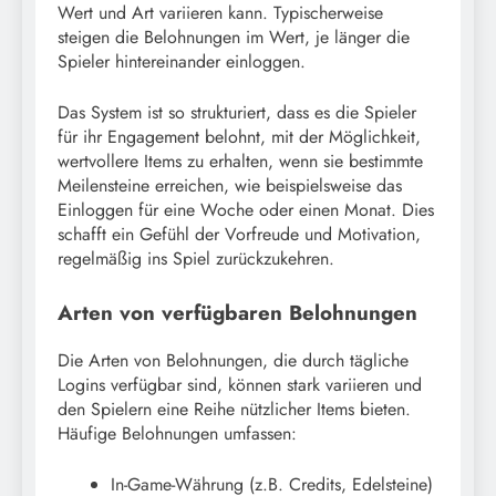
Wert und Art variieren kann. Typischerweise
steigen die Belohnungen im Wert, je länger die
Spieler hintereinander einloggen.
Das System ist so strukturiert, dass es die Spieler
für ihr Engagement belohnt, mit der Möglichkeit,
wertvollere Items zu erhalten, wenn sie bestimmte
Meilensteine erreichen, wie beispielsweise das
Einloggen für eine Woche oder einen Monat. Dies
schafft ein Gefühl der Vorfreude und Motivation,
regelmäßig ins Spiel zurückzukehren.
Arten von verfügbaren Belohnungen
Die Arten von Belohnungen, die durch tägliche
Logins verfügbar sind, können stark variieren und
den Spielern eine Reihe nützlicher Items bieten.
Häufige Belohnungen umfassen:
In-Game-Währung (z.B. Credits, Edelsteine)