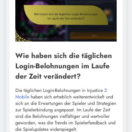
Wie haben sich die täglichen
Login-Belohnungen im Laufe
der Zeit verändert?
Die täglichen Login-Belohnungen in Injustice
2
Mobile
haben sich erheblich weiterentwickelt und
sich an die Erwartungen der Spieler und Strategien
zur Spielerbindung angepasst. Im Laufe der Zeit
sind die Belohnungen vielfältiger und wertvoller
geworden, was die Trends im Spielerfeedback und
die Spielupdates widerspiegelt.