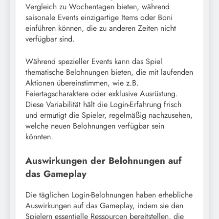
Vergleich zu Wochentagen bieten, während
saisonale Events einzigartige Items oder Boni
einführen können, die zu anderen Zeiten nicht
verfügbar sind.
Während spezieller Events kann das Spiel
thematische Belohnungen bieten, die mit laufenden
Aktionen übereinstimmen, wie z.B.
Feiertagscharaktere oder exklusive Ausrüstung.
Diese Variabilität hält die Login-Erfahrung frisch
und ermutigt die Spieler, regelmäßig nachzusehen,
welche neuen Belohnungen verfügbar sein
könnten.
Auswirkungen der Belohnungen auf
das Gameplay
Die täglichen Login-Belohnungen haben erhebliche
Auswirkungen auf das Gameplay, indem sie den
Spielern essentielle Ressourcen bereitstellen, die