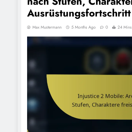
nach Stufen, Charakter
Ausrüstungsfortschritt
Max Mustermann
5 Months Ago
0
24 Mins