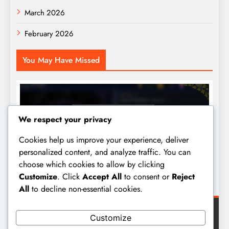
March 2026
February 2026
You May Have Missed
TÄGLICHE BELOHNUNGEN
We respect your privacy
Injustice 2 Mobile: Einblicke in die
Cookies help us improve your experience, deliver
täglichen Login-Belohnungen der
personalized content, and analyze traffic. You can
Community, Spielererfahrungen, Tipps
Max Mustermann
5 months ago
choose which cookies to allow by clicking
teilen
Customize
. Click
Accept All
to consent or
Reject
All
to decline non-essential cookies.
Customize