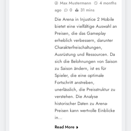
Max Mustermann
4 months
Injustice 2 Mobile: Trends bei täglichen
ago
0
31 mins
Anmeldebelohnungen, historische Daten,
Die Arena in Injustice 2 Mobile
zukünftige Vorhersagen
bietet eine vielfältige Auswahl an
Preisen, die das Gameplay
erheblich verbessern, darunter
Charakterfreischaltungen,
Ausrüstung und Ressourcen. Da
sich die Belohnungen von Saison
zu Saison ändern, ist es für
Spieler, die eine optimale
Fortschritt anstreben,
unerlässlich, die Preisstruktur zu
Injustice 2 Mobile: Strategie für tägliche
verstehen. Die Analyse
Anmeldebelohnungen, Maximierung der
historischer Daten zu Arena-
Preisen kann wertvolle Einblicke
Vorteile, Ressourcenverteilung
in…
Read More