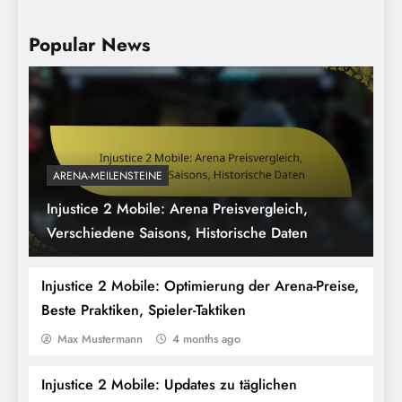
Popular News
ARENA-MEILENSTEINE
Injustice 2 Mobile: Arena Preisvergleich,
Injustice 2 Mobile: Mechanik der täglichen
Verschiedene Saisons, Historische Daten
Anmeldebelohnungen, wie sie
funktionieren, Systemübersicht
Injustice 2 Mobile: Optimierung der Arena-Preise,
Beste Praktiken, Spieler-Taktiken
Max Mustermann
4 months ago
Injustice 2 Mobile: Updates zu täglichen