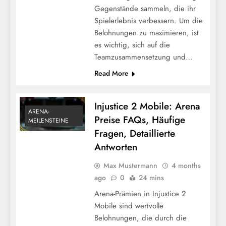
Gegenstände sammeln, die ihr
Spielerlebnis verbessern. Um die
Injustice 2 Mobile: Mechanik der täglichen
Belohnungen zu maximieren, ist
Anmeldebelohnungen, wie sie
es wichtig, sich auf die
funktionieren, Systemübersicht
Teamzusammensetzung und…
Read More
Injustice 2 Mobile: Arena
ARENA-
Preise FAQs, Häufige
MEILENSTEINE
Fragen, Detaillierte
Antworten
Max Mustermann
4 months
ago
0
24 mins
Injustice 2 Mobile: Aufschlüsselung der
Arena-Prämien in Injustice 2
Arena-Preise, Tier-Stufen,
Mobile sind wertvolle
Belohnungsstrukturen
Belohnungen, die durch die