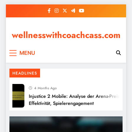
Skip
to
content
wellnesswithcoachcass.com
Injustice 2 Mobile: Invasions-
MENU
Meilensteinbelohnungen,
Charakterfragmente, Einzigartige
HEADLINES
Gegenstände
4 Months Ago
Injustice 2 Mobile: Analyse der Arena-Preise,
Effektivität, Spielerengagement