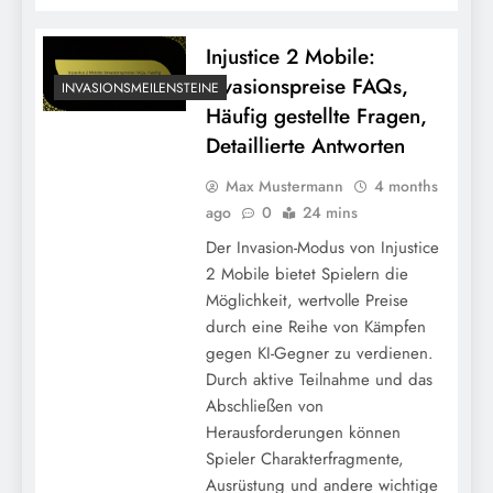
Injustice 2 Mobile:
Invasionspreise FAQs,
INVASIONSMEILENSTEINE
Häufig gestellte Fragen,
Detaillierte Antworten
Max Mustermann
4 months
Injustice 2 Mobile: Analyse der
ago
0
24 mins
Invasionspreise, Effektivität,
Der Invasion-Modus von Injustice
Spielerengagement
2 Mobile bietet Spielern die
Möglichkeit, wertvolle Preise
durch eine Reihe von Kämpfen
gegen KI-Gegner zu verdienen.
Durch aktive Teilnahme und das
Abschließen von
Herausforderungen können
Spieler Charakterfragmente,
Ausrüstung und andere wichtige