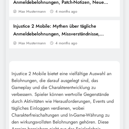
Anmeldebelohnungen, Patch-Notizen, Neue
Funktionen
Max Mustermann
4 months ago
Injustice 2 Mobile: Mythen über tägliche
Injustice 2 Mobile: Aufschlüsselung der
Anmeldebelohnungen, Missverständnisse,
Arena-Preise, Tier-Stufen,
Klarstellungen
Max Mustermann
4 months ago
Belohnungsstrukturen
Injustice 2 Mobile bietet eine vielfältige Auswahl an
Belohnungen, die darauf ausgelegt sind, das
Gameplay und die Charakterentwicklung zu
verbessern. Spieler können wertvolle Gegenstände
durch Aktivitäten wie Herausforderungen, Events und
tägliches Einloggen verdienen, wobei
Charakterfreischaltungen und In-Game-Währung zu
den wirkungsvollsten Belohnungen gehören. Diese
Injustice 2 Mobile: Invasions-
Anreize bereichern nicht nur das Spielerlebnis,