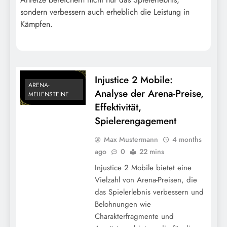
Meilensteinbelohnungen,
sondern verbessern auch erheblich die Leistung in
Charakterfragmente, Einzigartige
Kämpfen.
Gegenstände
Injustice 2 Mobile:
ARENA-
Analyse der Arena-Preise,
MEILENSTEINE
Effektivität,
Spielerengagement
Max Mustermann
4 months
Injustice 2 Mobile: Updates zu täglichen
ago
0
22 mins
Anmeldebelohnungen, Patch-Notizen,
Injustice 2 Mobile bietet eine
Neue Funktionen
Vielzahl von Arena-Preisen, die
das Spielerlebnis verbessern und
Belohnungen wie
Charakterfragmente und